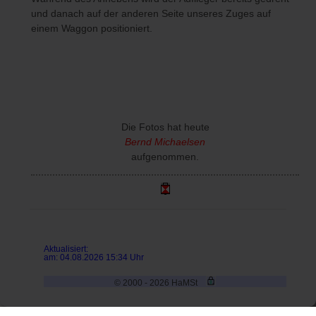
und danach auf der anderen Seite unseres Zuges auf
einem Waggon positioniert.
Die Fotos hat heute
Bernd Michaelsen
aufgenommen.
Aktualisiert:
am: 04.08.2026 15:34 Uhr
© 2000 - 2026 HaMSt