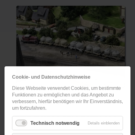
Cookie- und Datenschutzhinweise
Diese Webseite verwendet Cookies, um bestimmte
Funktionen zu ermöglichen und das Angebot zu
Wunderbar sind auf der Anlage auch die liebevoll
verbessern, hierfür benötigen wir Ihr Einverständnis,
zusammen- gestellten anderen Züge. Auf dem linken Bild
um fortzufahren.
ein nicht gerade kurzer Güterzug, bei dem die V100
Vorspann von einer V160 erhält. Auch dieser Zug läuft
Technisch notwendig
hervorragend mit seinen beiden Zugloks.
Details einblenden