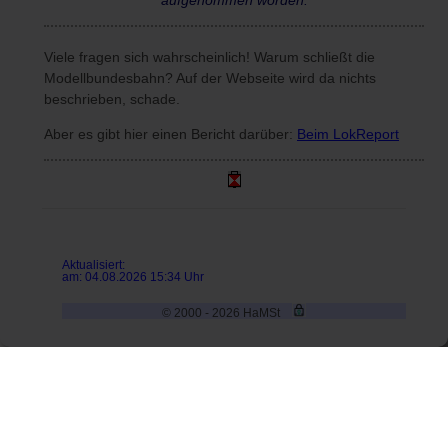
aufgenommen worden.
Viele fragen sich wahrscheinlich! Warum schließt die
Modellbundesbahn? Auf der Webseite wird da nichts
beschrieben, schade.
Aber es gibt hier einen Bericht darüber:
Beim LokReport
Aktualisiert:
am: 04.08.2026 15:34 Uhr
© 2000 - 2026 HaMSt