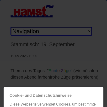
Zielseite
Stammtisch: 19. September
19.09.2025 19:00
Thema des Tages: "
B
u
nt
e
Z
ü
g
e
" (wir möchten
diesen Abend farbenfrohe Züge präsentieren!)
Angemeldete Gäste: keine
Cookie- und Datenschutzhinweise
Diese Webseite verwendet Cookies, um bestimmte