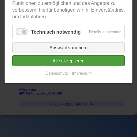
Funktionen zu ermöglichen und das Angebot zu
verbessern, hierfür benötigen wir Ihr Einverständnis,
In den frühen Morgenstunden des 8. Dezembers 2011
um fortzufahren.
verstarb Klaus-Peter Andersen, einer der Gründer des
HAMST, nach schwerer Krankheit.
Technisch notwendig
Details einblenden
Mit seinem Humor und seiner großen Fachkenntnis zum
Thema Eisenbahn war er stets eine Bereicherung unseres
Auswahl speichern
Stammtisches. Er wird uns sehr fehlen.
Alle akzeptieren
K.-P. , wir werden Dich nicht vergessen !
Datenschutz
Impressum
Aktualisiert:
am: 04.08.2026 15:34 Uhr
© 2000 - 2026 HaMSt