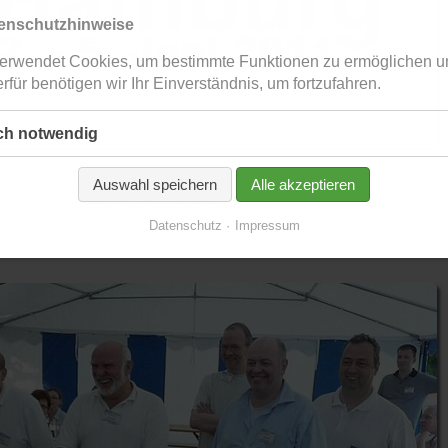
enschutzhinweise
erwendet Cookies, um bestimmte Funktionen zu ermöglichen u
rfür benötigen wir Ihr Einverständnis, um fortzufahren.
ch notwendig
Tage durften wir der zentrale Stammtisch der Märklinisten sein. Wir hat
Auswahl speichern
Alle akzeptieren
, mit uns 4 schöne Tage rund um das Thema Eisenbahn in groß und im 
Datenschutz
Impressum
klinfreunde sind zahlreich erschienen.