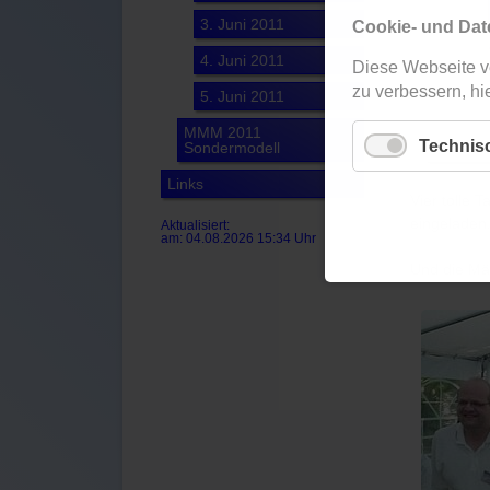
3. Juni 2011
Cookie- und Dat
4. Juni 2011
Diese Webseite v
zu verbessern, hie
5. Juni 2011
MMM 2011
Technis
Sondermodell
Links
Vier tolle 
eingeladen
Aktualisiert:
am: 04.08.2026 15:34 Uhr
Und die Mär