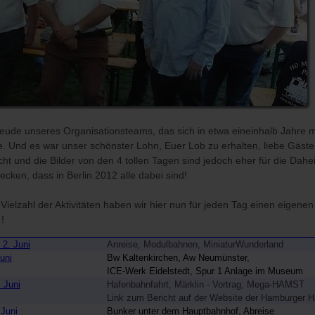
eude unseres Organisationsteams, das sich in etwa eineinhalb Jahre m
e. Und es war unser schönster Lohn, Euer Lob zu erhalten, liebe Gäste
cht und die Bilder von den 4 tollen Tagen sind jedoch eher für die Da
ecken, dass in Berlin 2012 alle dabei sind!
ielzahl der Aktivitäten haben wir hier nun für jeden Tag einen eigene
!
 2. Juni
Anreise, Modulbahnen, MiniaturWunderland
uni
Bw Kaltenkirchen, Aw Neumünster,
ICE-Werk Eidelstedt, Spur 1 Anlage im Museum
 Juni
Hafenbahnfahrt, Märklin - Vortrag, Mega-HAMST
Link zum Bericht auf der Website der Hamburger 
 Juni
Bunker unter dem Hauptbahnhof, Abreise